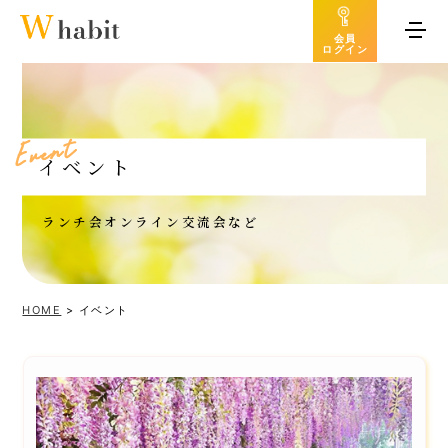
会員
ログイン
t
n
e
v
E
イベント
ランチ会オンライン交流会など
HOME
>
イベント