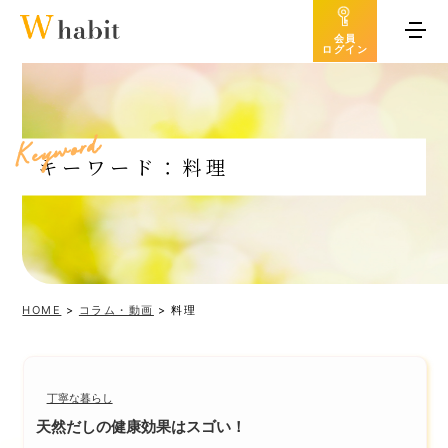
会員
ログイン
d
r
o
w
y
e
K
キーワード：料理
HOME
>
コラム・動画
>
料理
丁寧な暮らし
天然だしの健康効果はスゴい！