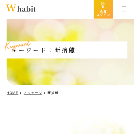
会員
ログイン
d
r
o
w
y
e
K
キーワード：断捨離
HOME
>
メッセージ
>
断捨離