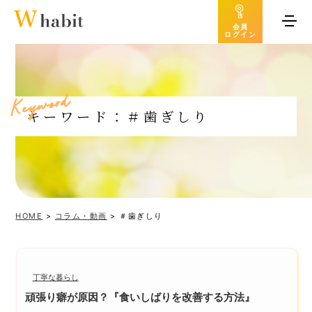
会員
ログイン
d
r
o
w
y
e
K
キーワード：＃歯ぎしり
HOME
>
コラム・動画
>
＃歯ぎしり
丁寧な暮らし
頑張り癖が原因？『食いしばりを改善する方法』