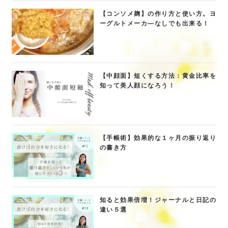
【コンソメ麹】の作り方と使い方。ヨ
ーグルトメーカ―なしでも出来る！
【中顔面】短くする方法：黄金比率を
知って美人顔になろう！
【手帳術】効果的な１ヶ月の振り返り
の書き方
知ると効果倍増！ジャーナルと日記の
違い５選