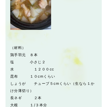
（材料）
鶏手羽元 ８本
塩 小さじ２
水 １２００cc
昆布 １０cmくらい
しょうが チューブ５cmくらい（生なら１か
け分薄切り）
長ネギ ２本
大根 １/３本分