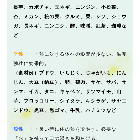
長芋、カボチャ、玉ネギ、ニンジン、小松菜、
杏、
ミカン、松の実、クルミ、栗、シソ、ショウ
ガ、長ネギ、ニンニク、
酢、味噌、紅茶、珈琲な
ど
平性
・・・熱に対する体への影響が少ない。滋養
強壮に効果的。
（食材例）ブドウ、いちじく、じゃがいも、にん
じん、大豆（納豆）、卵、鶏肉、サケ、サバ、サ
ンマ、イカ、タコ、キャベツ、サツマイモ、山
芋、ブロッコリー、シイタケ、キクラゲ、サヤエ
ンドウ、黒豆、黒ゴマ、牛乳、ハチミツなど
涼性
・・・暑い時に体の熱を冷やす。必要な
「水」を補って口の渇きを和らげる。