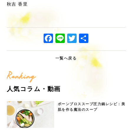
秋吉 香里
Facebook
Line
Twitter
共
有
一覧へ戻る
Ranking
人気コラム・動画
ボーンブロススープ圧力鍋レシピ：美
肌を作る魔法のスープ