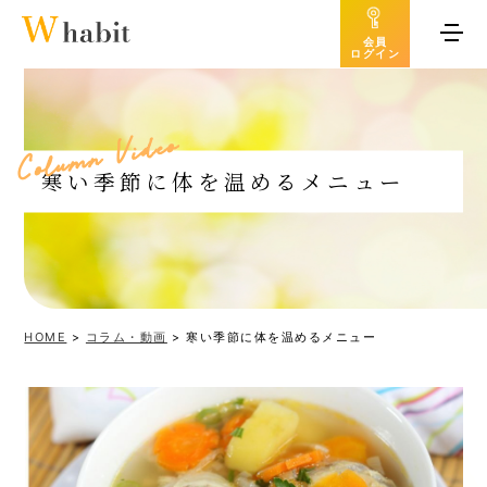
会員
ログイン
o
e
d
i
V
n
m
u
l
o
C
寒い季節に体を温めるメニュー
HOME
>
コラム・動画
>
寒い季節に体を温めるメニュー