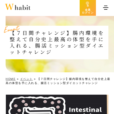
会員
ログイン
t
n
e
v
E
【７日間チャレンジ】腸内環境を
整えて自分史上最高の体型を手に
入れる、腸活ミッション型ダイエ
ットチャレンジ
HOME
>
イベント
>
【７日間チャレンジ】腸内環境を整えて自分史上最
高の体型を手に入れる、腸活ミッション型ダイエットチャレンジ