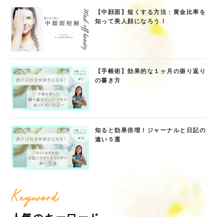
【中顔面】短くする方法：黄金比率を
知って美人顔になろう！
【手帳術】効果的な１ヶ月の振り返り
の書き方
知ると効果倍増！ジャーナルと日記の
違い５選
Keyword