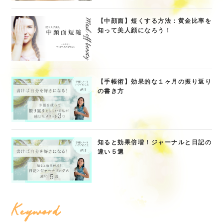
【中顔面】短くする方法：黄金比率を
知って美人顔になろう！
【手帳術】効果的な１ヶ月の振り返り
の書き方
知ると効果倍増！ジャーナルと日記の
違い５選
Keyword