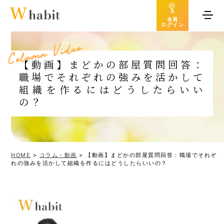
会員
ログイン
o
e
d
i
V
n
m
u
l
o
C
【動画】まどかの部屋質問回答：
職場でそれぞれの強みを活かして
組織を作るにはどうしたらいい
の？
HOME
>
コラム・動画
>
【動画】まどかの部屋質問回答：職場でそれぞ
れの強みを活かして組織を作るにはどうしたらいいの？