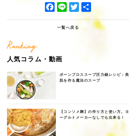
Facebook
Line
Twitter
共
有
一覧へ戻る
Ranking
人気コラム・動画
ボーンブロススープ圧力鍋レシピ：美
肌を作る魔法のスープ
【コンソメ麹】の作り方と使い方。ヨ
ーグルトメーカ―なしでも出来る！