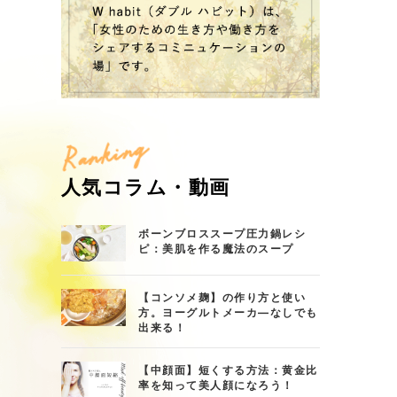
Ranking
人気コラム・動画
ボーンブロススープ圧力鍋レシ
ピ：美肌を作る魔法のスープ
【コンソメ麹】の作り方と使い
方。ヨーグルトメーカ―なしでも
出来る！
【中顔面】短くする方法：黄金比
率を知って美人顔になろう！