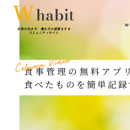
W
女性の生き方、働き方の提案をする
コミュニティサイト
W h
o
e
d
i
V
働き方
n
m
u
l
o
C
食事管理の無料アプ
輝く女性
食べたものを簡単記録