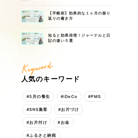
【手帳術】効果的な１ヶ月の振り
返りの書き方
知ると効果倍増！ジャーナルと日
記の違い５選
Keyword
人気のキーワード
#5月の養生
#iDeCo
#PMS
#SNS集客
#お片づけ
#お片付け
#お金
#ふるさと納税