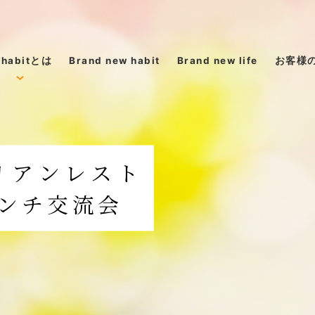
 habitとは
Brand new habit
Brand new life
お客様
abitについて
を変えた人たち
リアンレスト
からのメッセージ
ンチ交流会