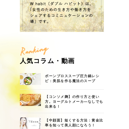
Ranking
人気コラム・動画
ボーンブロススープ圧力鍋レシ
ピ：美肌を作る魔法のスープ
【コンソメ麹】の作り方と使い
方。ヨーグルトメーカ―なしでも
出来る！
【中顔面】短くする方法：黄金比
率を知って美人顔になろう！