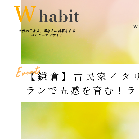
W
女性の生き方、働き方の提案をする
コミュニティサイト
W h
働き方
t
n
e
v
E
【鎌倉】古民家イタ
輝く女性
ランで五感を育む！ラ