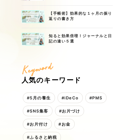
【手帳術】効果的な１ヶ月の振り
返りの書き方
知ると効果倍増！ジャーナルと日
記の違い５選
Keyword
人気のキーワード
#5月の養生
#iDeCo
#PMS
#SNS集客
#お片づけ
#お片付け
#お金
#ふるさと納税