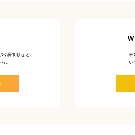
W
/出演依頼など、
最
から。
い
る