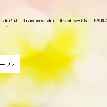
 habitとは
Brand new habit
Brand new life
お客様
abitについて
を変えた人たち
ール
からのメッセージ