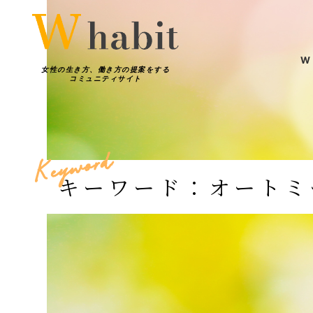
W
女性の生き方、働き方の提案をする
コミュニティサイト
W h
働き方
d
r
o
w
y
e
K
キーワード：オートミ
輝く女性