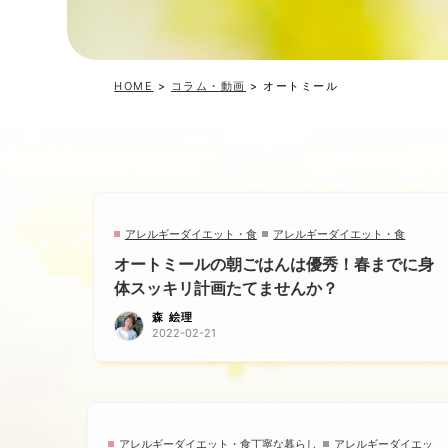
HOME
>
コラム・動画
>
オートミール
アレルギー
ダイエット・食
アレルギー
ダイエット・食
オートミールの朝ごはんは優秀！春までに身
体スッキリ計画たてませんか？
森 絵理
2022-02-21
アレルギー
ダイエット・食
丁寧な暮らし
アレルギー
ダイエッ