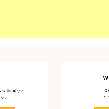
W
/出演依頼など、
最
から。
い